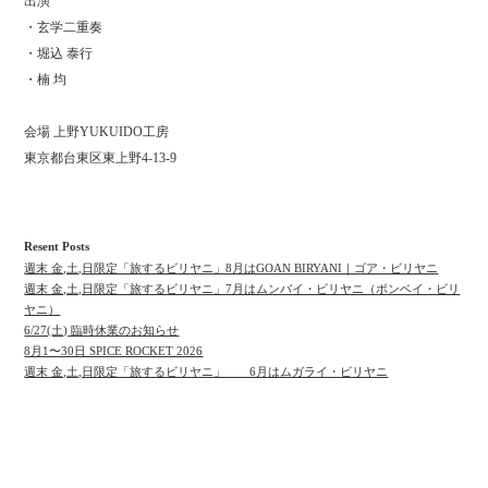
出演
・玄学二重奏
・堀込 泰行
・楠 均
会場 上野YUKUIDO工房
東京都台東区東上野4-13-9
Resent Posts
週末 金,土,日限定「旅するビリヤニ」8月はGOAN BIRYANI｜ゴア・ビリヤニ
週末 金,土,日限定「旅するビリヤニ」7月はムンバイ・ビリヤニ（ボンベイ・ビリ
ヤニ）
6/27(土) 臨時休業のお知らせ
8月1〜30日 SPICE ROCKET 2026
週末 金,土,日限定「旅するビリヤニ」 6月はムガライ・ビリヤニ