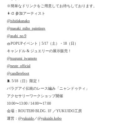
※簡単なドリンクをご用意してお待ちしております。
👩‍🎨 参加アーティスト
@ishidakanako
@masaki_miho_paintings
@asahi_no.9
🧺POPUPイベント｜5/17（土）・18（日）
キャンドル & ジュエリーの展示販売！
@tsugumi_iwamoto
@neute_official
@candlereboot
🧵 5/18（日）限定！
パラグアイ伝統のレース編み「ニャンドゥティ」
アクセサリーワークショップ開催
10:00〜13:00 / 14:00〜17:00
会場：ROUTE89 BLDG. 1F ／YUKUIDO工房
運営：
@yukuido
／
@yukuido.kobo