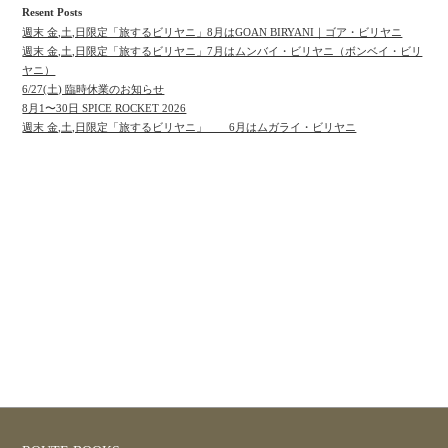
Resent Posts
週末 金,土,日限定「旅するビリヤニ」8月はGOAN BIRYANI｜ゴア・ビリヤニ
週末 金,土,日限定「旅するビリヤニ」7月はムンバイ・ビリヤニ（ボンベイ・ビリ
ヤニ）
6/27(土) 臨時休業のお知らせ
8月1〜30日 SPICE ROCKET 2026
週末 金,土,日限定「旅するビリヤニ」 6月はムガライ・ビリヤニ