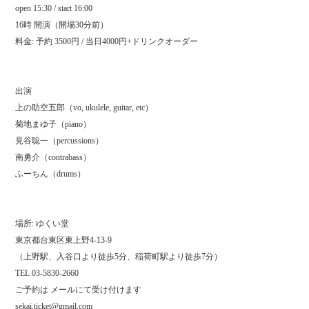
open 15:30 / start 16:00
16時 開演（開場30分前）
料金: 予約 3500円 / 当日4000円+ドリンクオーダー
出演
上の助空五郎（vo, ukulele, guitar, etc）
菊地まゆ子（piano）
見谷聡一（percussions）
南勇介（contrabass）
ふーちん（drums）
場所: ゆくい堂
東京都台東区東上野4-13-9
（上野駅、入谷口より徒歩5分、稲荷町駅より徒歩7分）
TEL 03-5830-2660
ご予約は メールにて受け付けます
sekai.ticket@gmail.com