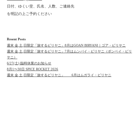
日付、ゆくい堂、氏名、人数、ご連絡先
を明記の上ご予約ください
Resent Posts
週末 金,土,日限定「旅するビリヤニ」8月はGOAN BIRYANI｜ゴア・ビリヤニ
週末 金,土,日限定「旅するビリヤニ」7月はムンバイ・ビリヤニ（ボンベイ・ビリ
ヤニ）
6/27(土) 臨時休業のお知らせ
8月1〜30日 SPICE ROCKET 2026
週末 金,土,日限定「旅するビリヤニ」 6月はムガライ・ビリヤニ