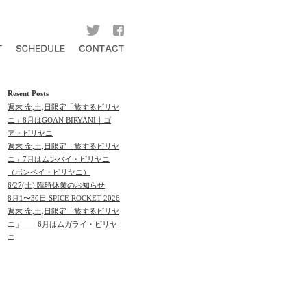
Resent Posts
週末 金,土,日限定「旅するビリヤ
ニ」8月はGOAN BIRYANI｜ゴ
ア・ビリヤニ
週末 金,土,日限定「旅するビリヤ
ニ」7月はムンバイ・ビリヤニ
（ボンベイ・ビリヤニ）
6/27(土) 臨時休業のお知らせ
8月1〜30日 SPICE ROCKET 2026
週末 金,土,日限定「旅するビリヤ
ニ」 6月はムガライ・ビリヤ
ニ