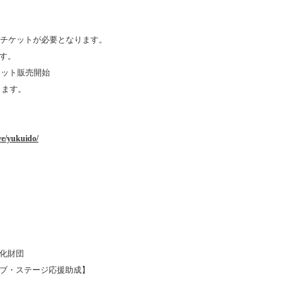
毎にチケットが必要となります。
す。
りチケット販売開始
ります。
ve/yukuido/
化財団
ブ・ステージ応援助成】