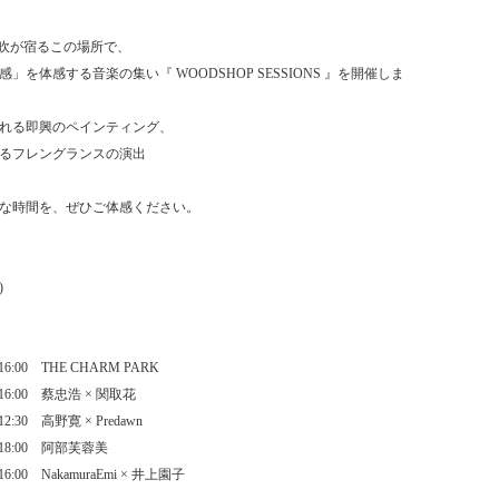
息吹が宿るこの場所で、
を体感する音楽の集い『 WOODSHOP SESSIONS 』を開催しま
れる即興のペインティング、
るフレングランスの演出
な時間を、ぜひご体感ください。
)
6:00 THE CHARM PARK
演16:00 蔡忠浩 × 関取花
2:30 高野寛 × Predawn
演18:00 阿部芙蓉美
6:00 NakamuraEmi × 井上園子