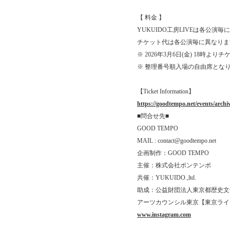
【 料金 】
YUKUIDO工房LIVEは各公演
チケット代は各公演毎に異なりま
※ 2026年3月6日(金) 18時よ
※ 整理番号順入場の自由席とな
【Ticket Information】
https://goodtempo.net/events/archi
■問合せ先■
GOOD TEMPO
MAIL : contact@goodtempo.net
企画制作：GOOD TEMPO
主催：株式会社ボンテンポ
共催：YUKUIDO.,ltd.
助成：公益財団法人東京都歴史文
アーツカウンシル東京【東京ライ
www.instagram.com