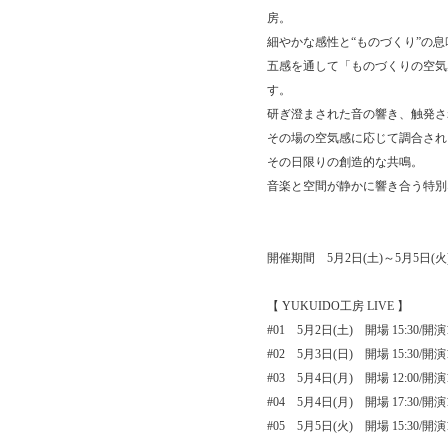
房。
細やかな感性と“ものづくり”の
五感を通して「ものづくりの空気感」
す。
研ぎ澄まされた音の響き、触発さ
その場の空気感に応じて調合され
その日限りの創造的な共鳴。
音楽と空間が静かに響き合う特別
開催期間 5月2日(土)～5月5日(火
【 YUKUIDO工房 LIVE 】
#01 5月2日(土) 開場 15:30/開演1
#02 5月3日(日) 開場 15:30/開
#03 5月4日(月) 開場 12:00/開演1
#04 5月4日(月) 開場 17:30/開
#05 5月5日(火) 開場 15:30/開演1