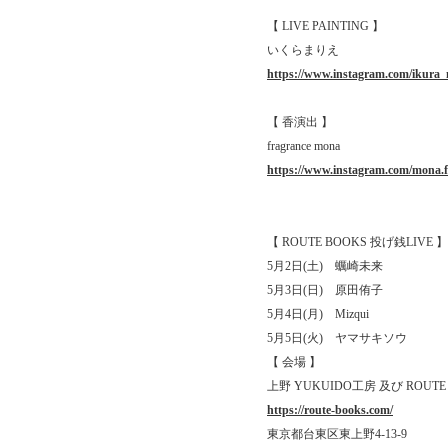
【 LIVE PAINTING 】
いくらまりえ
https://www.instagram.com/ikura_
【 香演出 】
fragrance mona
https://www.instagram.com/mona.f
【 ROUTE BOOKS 投げ銭LIVE 】
5月2日(土) 蠣崎未来
5月3日(日) 原田侑子
5月4日(月) Mizqui
5月5日(火) ヤマサキソウ
【 会場 】
上野 YUKUIDO工房 及び ROUTE
https://route-books.com/
東京都台東区東上野4-13-9