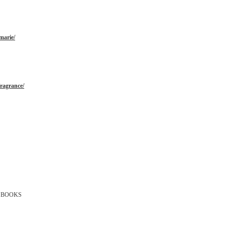
marie/
ragrance/
 BOOKS