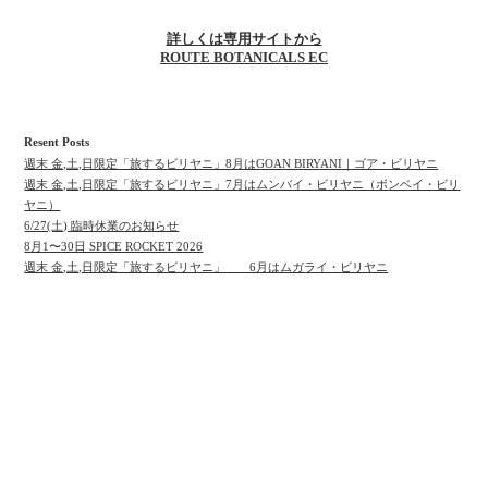
詳しくは専用サイトから
ROUTE BOTANICALS EC
Resent Posts
週末 金,土,日限定「旅するビリヤニ」8月はGOAN BIRYANI｜ゴア・ビリヤニ
週末 金,土,日限定「旅するビリヤニ」7月はムンバイ・ビリヤニ（ボンベイ・ビリ
ヤニ）
6/27(土) 臨時休業のお知らせ
8月1〜30日 SPICE ROCKET 2026
週末 金,土,日限定「旅するビリヤニ」 6月はムガライ・ビリヤニ