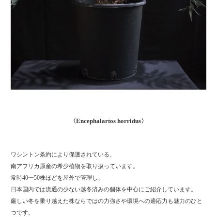
〈Encephalartos horridus〉
ワシントン条約により保護されている、
南アフリカ原産の希少植物を取り扱っています。
常時40〜50株ほどを屋外で管理し、
日本国内では流通の少ない越冬済みの個体を中心にご紹介しています。
厳しい冬を乗り越えた株ならではの力強さや環境への適応力も魅力のひと
つです。