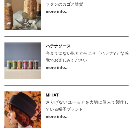
ラタンのカゴと雑貨
Vol.2
more info...
Vol.1
ハテナソース
今までにない味だからこそ「ハテナ?」な感
覚でお楽しみください
more info...
MiHAT
さりげないユーモアを大切に個人で製作し
ている帽子ブランド
more info...